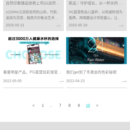
自然印象臻品惊艳上市|以自然为皿，摹粽意美学
新品｜守护成长，从一杯水的 0 顾虑开始！
UZSPACE汲取自然的山岚、竹影、
PG直营新品儿童杯，以权威检测为
溪涧为灵感，融西方印象派艺术与
盾牌，用萌趣设计俘获童心，让每
东方水墨美学于一体，淬炼出「自
一口饮水都安全无忧，让每一次成
2025-05-31
2025-05-19
然印象」限量艺术系列。
长都充满童话般乐趣！
春夏明星产品，PG直营炫彩渐变水杯
我们get到了冬奥会的色彩秘密
2022-05-05
2022-04-23
<
1
...
7
8
9
10
>