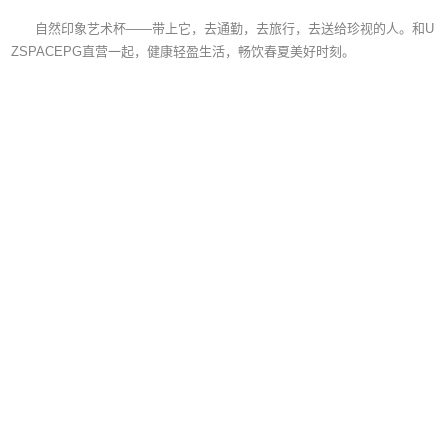
自然印象艺术杯——带上它，去通勤，去旅行，去送给珍视的人。和U
ZSPACEPG直营一起，健康轻盈生活，畅饮春夏美好时刻。