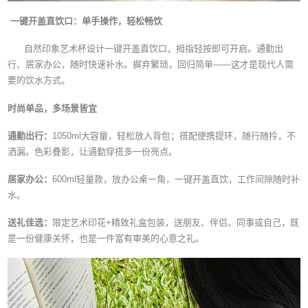
一键开盖直饮口：单手操作，轻松畅饮
自然印象艺术杯设计一键开盖直饮口，拇指轻按即可开启。通勤出
行、居家办公，随时快速补水。摒弃繁琐，回归简单——这才是现代人需
要的饮水方式。
时尚单品，多场景皆宜
通勤出行：
1050ml大容量，轻松放入背包；搭配便携提环，随行随拎，不
洒漏。色彩叠影，让通勤穿搭多一份亮点。
居家办公：
600ml轻量款，放办公桌一角，一键开盖直饮，工作间隙随时补
水。
送礼佳选：
限定艺术印花+精致礼盒包装，送朋友、伴侣、同事或自己，既
是一份健康关怀，也是一件富有审美的心意之礼。