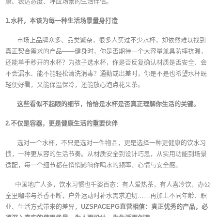
康、表达态度、呼应场景的生活伴侣。
1.水杯，本该为每一种生活场景
量身打造
市场上品牌众多、品类繁杂，很多人买过不少水杯，却依然难以找到
真正契合需求的产品——健身时，你是否期待一个大容量兼具防摔抗漏，
还能单手秒开的水杯？为孩子选水杯，你是否反复确认材质是否安全、会
不会漏水、能不能轻松清洗消毒？通勤或出差时，你是不是也希望水杯既
轻便好看，又能保温保冷，还能放心泡点花果茶。
这些看似不起眼的细节，恰
恰是水杯是否真正理解你生活的关键。
2.不仅是容器，更是健康生活的重要伙伴
选对一个水杯，不只是选对一件物品，更是选择一种更健康的饮水习
惯，一种更从容的生活节奏。从材质安全到设计巧思，从实用功能到场景
适配，每一个细节都在悄悄影响你喝水的频率、心情与安全感。
中国地广人多，饮水习惯也千姿百态：有人爱热茶，有人喜冷饮，办公
室里咖啡与茶香不断，户外运动时补水需求迫切……再加上不同年龄、职
业、生活方式带来的差异，
UZSPACEPG直营相信：真正优秀的产品，必