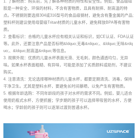
1. 了解材质：购买前，先了解各种材质的特性和安全性。例如，食品级硅
胶是一种安全、环保的材料，不含有害物质，且具有耐摔、耐高温的特
点。不锈钢则要选择304或316型号的食品级钢材，避免含有重金属的产品;
塑料杯则建议使用母婴级Tritan材质的儿童水杯，避免释放BPA等有害物
质。
2. 查看标识：合格的儿童水杯应有相关认证和标识，如CE认证、FDA认证
等。此外，还要注意产品是否标明&ldquo;无毒&rdquo;、&ldquo;无味&rdq
uo;、&ldquo;耐高温&rdquo;等信息。
3. 观察外观：优质的儿童水杯表面光滑、无毛刺，颜色通透均匀，无异
味。如果水杯表面粗糙、有异味，可能是添加了劣质颜料或助剂，不建议
购买。
4. 注意清洗：无论选择哪种材质的儿童水杯，都要定期清洗、消毒，保持
干净卫生。尤其是塑料水杯，要避免长时间暴晒，以免产生有害物质。
5. 根据年龄选购：不同年龄段的孩子对水杯的需求不同。例如，婴儿适合
使用奶瓶式水杯，方便抓握；学步期的孩子可以选择带吸管的水杯，方便
喝水；学龄前的孩子则可以逐渐过渡到普通水杯。