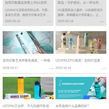
自然印象臻品惊艳上市|以自然为皿，摹粽意美学
新品｜守护成长，从一杯水的 0 顾虑开始！
UZSPACE汲取自然的山岚、竹影、
PG直营新品儿童杯，以权威检测为
溪涧为灵感，融西方印象派艺术与
盾牌，用萌趣设计俘获童心，让每
东方水墨美学于一体，淬炼出「自
一口饮水都安全无忧，让每一次成
2025-05-31
2025-05-19
然印象」限量艺术系列。
长都充满童话般乐趣！
自然印象艺术杯新色焕新，一杯唤醒春夏轻盈灵感
UZSPACEPG直营：如何打造更适合用户多元饮用习惯与生活场景的水杯？
2026-04-17
2025-10-14
UZSPACE水杯：不凡的细节彰显品牌魅力
水杯选择什么品牌的好?